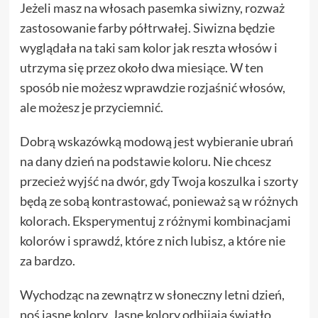
Jeżeli masz na włosach pasemka siwizny, rozważ
zastosowanie farby półtrwałej. Siwizna będzie
wyglądała na taki sam kolor jak reszta włosów i
utrzyma się przez około dwa miesiące. W ten
sposób nie możesz wprawdzie rozjaśnić włosów,
ale możesz je przyciemnić.
Dobrą wskazówką modową jest wybieranie ubrań
na dany dzień na podstawie koloru. Nie chcesz
przecież wyjść na dwór, gdy Twoja koszulka i szorty
będą ze sobą kontrastować, ponieważ są w różnych
kolorach. Eksperymentuj z różnymi kombinacjami
kolorów i sprawdź, które z nich lubisz, a które nie
za bardzo.
Wychodząc na zewnątrz w słoneczny letni dzień,
noś jasne kolory. Jasne kolory odbijają światło