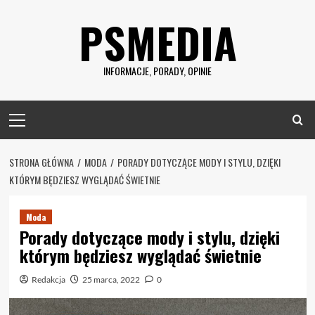
Skip
PSMEDIA
to
content
INFORMACJE, PORADY, OPINIE
Primary
Menu
STRONA GŁÓWNA
MODA
PORADY DOTYCZĄCE MODY I STYLU, DZIĘKI
KTÓRYM BĘDZIESZ WYGLĄDAĆ ŚWIETNIE
Moda
Porady dotyczące mody i stylu, dzięki
którym będziesz wyglądać świetnie
Redakcja
25 marca, 2022
0