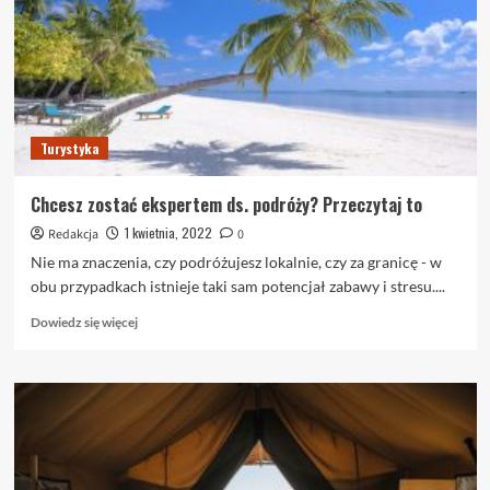
należy
rezerwować
bilety
lotnicze
z
dużym
wyprzedzeniem
Turystyka
Chcesz zostać ekspertem ds. podróży? Przeczytaj to
1 kwietnia, 2022
Redakcja
0
Nie ma znaczenia, czy podróżujesz lokalnie, czy za granicę - w
obu przypadkach istnieje taki sam potencjał zabawy i stresu....
Dowiedz
Dowiedz się więcej
się
więcej
o
Chcesz
zostać
ekspertem
ds.
podróży?