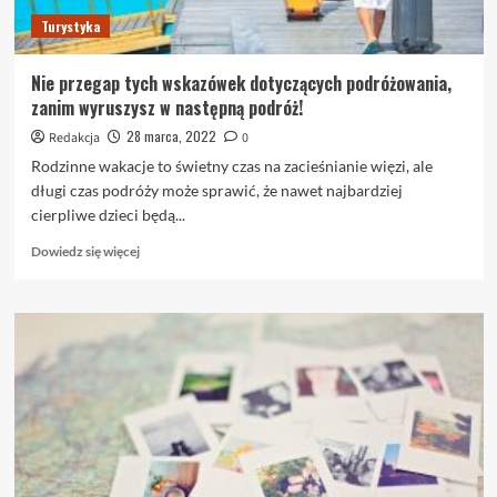
Turystyka
Nie przegap tych wskazówek dotyczących podróżowania,
zanim wyruszysz w następną podróż!
28 marca, 2022
Redakcja
0
Rodzinne wakacje to świetny czas na zacieśnianie więzi, ale
długi czas podróży może sprawić, że nawet najbardziej
cierpliwe dzieci będą...
Dowiedz
Dowiedz się więcej
się
więcej
o
Nie
przegap
tych
wskazówek
dotyczących
podróżowania,
zanim
wyruszysz