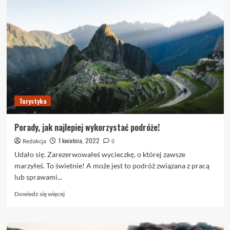
dla
podróżujących,
które
sprawią,
że
wakacje
przebiegną
sprawniej
Turystyka
Porady, jak najlepiej wykorzystać podróże!
1 kwietnia, 2022
Redakcja
0
Udało się. Zarezerwowałeś wycieczkę, o której zawsze
marzyłeś. To świetnie! A może jest to podróż związana z pracą
lub sprawami...
Dowiedz
Dowiedz się więcej
się
więcej
o