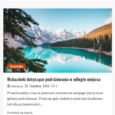
więcej
o
Dzięki
tym
wskazówkom
sprawisz,
że
następna
wycieczka
będzie
niezapomnianym
urlopem
Turystyka
Wskazówki dotyczące podróżowania w odległe miejsca
1 kwietnia, 2022
Redakcja
0
Prawie każdy z nas w pewnym momencie swojego życia musi
gdzieś podróżować. Podczas gdy niektóre podróże służbowe
lub dla przyjemności...
Dowiedz
Dowiedz się więcej