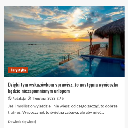
o
Porady,
jak
zminimalizować
stres
podczas
podróży
zagranicznych
Turystyka
Dzięki tym wskazówkom sprawisz, że następna wycieczka
będzie niezapomnianym urlopem
1 kwietnia, 2022
Redakcja
0
Jeśli myślisz o wyjeździe i nie wiesz, od czego zacząć, to dobrze
trafiłeś. Wypoczynek to świetna zabawa, ale aby mieć...
Dowiedz
Dowiedz się więcej
się