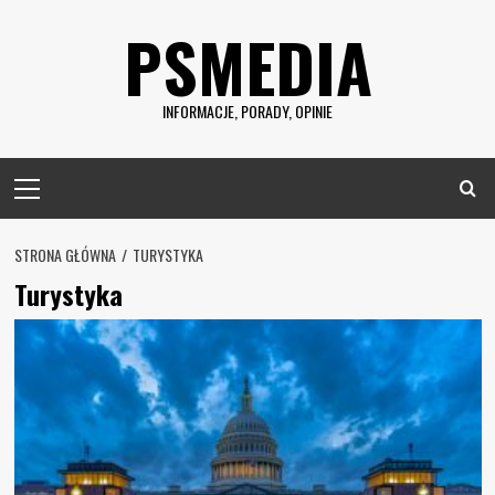
Skip
PSMEDIA
to
content
INFORMACJE, PORADY, OPINIE
Primary
Menu
STRONA GŁÓWNA
TURYSTYKA
Turystyka