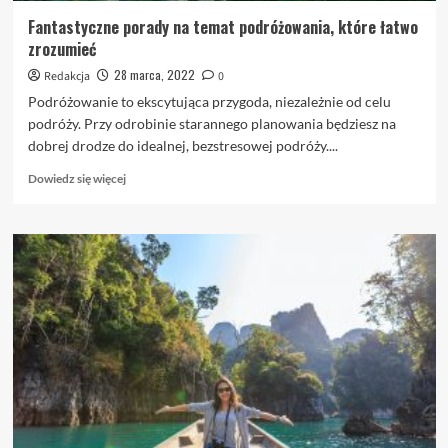
Fantastyczne porady na temat podróżowania, które łatwo
zrozumieć
28 marca, 2022
Redakcja
0
Podróżowanie to ekscytująca przygoda, niezależnie od celu
podróży. Przy odrobinie starannego planowania będziesz na
dobrej drodze do idealnej, bezstresowej podróży....
Dowiedz
Dowiedz się więcej
się
więcej
o
Fantastyczne
porady
na
temat
podróżowania,
które
łatwo
zrozumieć