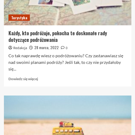
w
następną
podróż!
Turystyka
Każdy, kto podróżuje, pokocha te doskonałe rady
dotyczące podróżowania
28 marca, 2022
Redakcja
0
Co tak naprawdę wiesz o podróżowaniu? Czy zastanawiasz się
nad swoimi planami podróży? Jeśli tak, to czy nie przydałoby
się...
Dowiedz
Dowiedz się więcej
się
więcej
o
Każdy,
kto
podróżuje,
pokocha
te
doskonałe