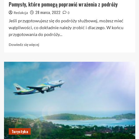
Pomysły, które pomogą poprawić wrażenia z podróży
28 marca, 2022
Redakcja
0
Jeśli przygotowujesz się do podróży służbowej, możesz mieć
wątpliwości, co dokładnie należy zrobić i dlaczego. W końcu
przygotowania do podróży...
Dowiedz
Dowiedz się więcej
się
więcej
o
Pomysły,
które
pomogą
poprawić
wrażenia
z
podróży
Turystyka