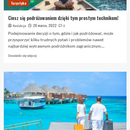
Turystyka
Ciesz się podróżowaniem dzięki tym prostym technikom!
28 marca, 2022
Redakcja
0
Podejmowanie decyzji o tym, gdzie i jak podróżować, może
przysporzyć kilku trudnych pytań i problemów nawet
najbardziej wytrawnym podróżnikom zagranicznym....
Dowiedz
Dowiedz się więcej
się
więcej
o
Ciesz
się
podróżowaniem
dzięki
tym
prostym
technikom!