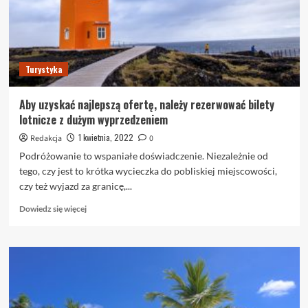
wskazówek
dotyczących
podróżowania
Turystyka
Aby uzyskać najlepszą ofertę, należy rezerwować bilety
lotnicze z dużym wyprzedzeniem
1 kwietnia, 2022
Redakcja
0
Podróżowanie to wspaniałe doświadczenie. Niezależnie od
tego, czy jest to krótka wycieczka do pobliskiej miejscowości,
czy też wyjazd za granicę,...
Dowiedz
Dowiedz się więcej
się
więcej
o
Aby
uzyskać
najlepszą
ofertę,