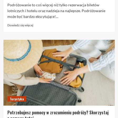
Podróżowanie to coś więcej niż tylko rezerwacja biletów
lotniczych i hotelu oraz nadzieja na najlepsze. Podróżowanie
może być bardzo ekscytujące!...
Dowiedz
Dowiedz się więcej
się
więcej
o
Sugestie
ekspertów
dotyczące
podróży,
które
sprawią,
że
podróże
staną
się
przyjemniejsze
Turystyka
Potrzebujesz pomocy w zrozumieniu podróży? Skorzystaj