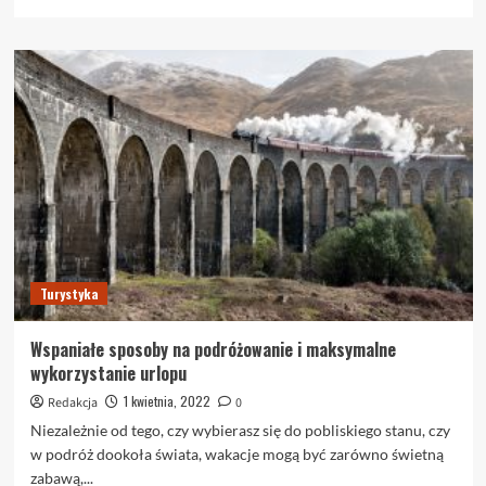
się
więcej
o
Wskazówki
dotyczące
podróżowania
w
odległe
miejsca
Turystyka
Wspaniałe sposoby na podróżowanie i maksymalne
wykorzystanie urlopu
1 kwietnia, 2022
Redakcja
0
Niezależnie od tego, czy wybierasz się do pobliskiego stanu, czy
w podróż dookoła świata, wakacje mogą być zarówno świetną
zabawą,...