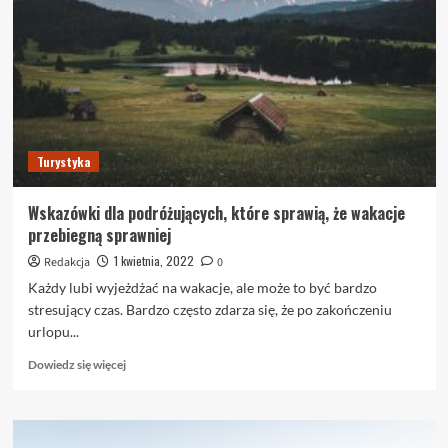
jest
złe
słowo:
Wskazówki,
które
pomogą
Ci
to
Turystyka
zrozumieć
Wskazówki dla podróżujących, które sprawią, że wakacje
przebiegną sprawniej
1 kwietnia, 2022
Redakcja
0
Każdy lubi wyjeżdżać na wakacje, ale może to być bardzo
stresujący czas. Bardzo często zdarza się, że po zakończeniu
urlopu...
Dowiedz
Dowiedz się więcej
się
więcej
o
Wskazówki