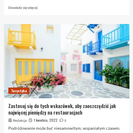
Dowiedz
Dowiedz się więcej
się
więcej
o
Wspaniałe
sposoby
na
podróżowanie
i
maksymalne
wykorzystanie
urlopu
Turystyka
Zastosuj się do tych wskazówek, aby zaoszczędzić jak
najwięcej pieniędzy na restauracjach
1 kwietnia, 2022
Redakcja
0
Podróżowanie może być niesamowitym, wspaniałym czasem.