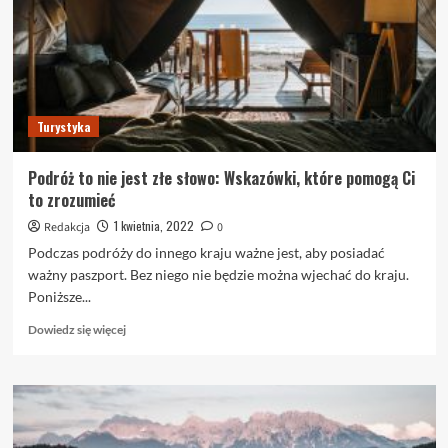
Przeczytaj
to
Turystyka
Podróż to nie jest złe słowo: Wskazówki, które pomogą Ci
to zrozumieć
1 kwietnia, 2022
Redakcja
0
Podczas podróży do innego kraju ważne jest, aby posiadać
ważny paszport. Bez niego nie będzie można wjechać do kraju.
Poniższe...
Dowiedz
Dowiedz się więcej
się
więcej
o
Podróż
to
nie