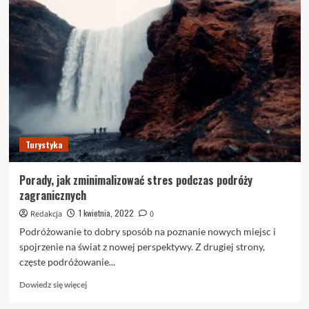
Porady,
jak
najlepiej
wykorzystać
podróże!
Turystyka
Porady, jak zminimalizować stres podczas podróży
zagranicznych
1 kwietnia, 2022
Redakcja
0
Podróżowanie to dobry sposób na poznanie nowych miejsc i
spojrzenie na świat z nowej perspektywy. Z drugiej strony,
częste podróżowanie...
Dowiedz
Dowiedz się więcej
się
więcej