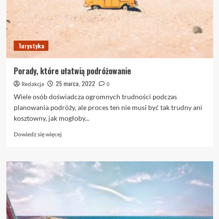
rady
dotyczące
podróżowania
Turystyka
Porady, które ułatwią podróżowanie
25 marca, 2022
Redakcja
0
Wiele osób doświadcza ogromnych trudności podczas
planowania podróży, ale proces ten nie musi być tak trudny ani
kosztowny, jak mogłoby...
Dowiedz
Dowiedz się więcej
się
więcej
o
Porady,
które
ułatwią
podróżowanie