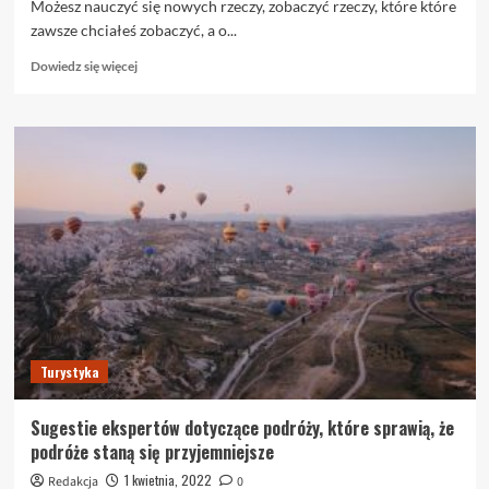
Możesz nauczyć się nowych rzeczy, zobaczyć rzeczy, które które
zawsze chciałeś zobaczyć, a o...
Dowiedz
Dowiedz się więcej
się
więcej
o
Zastosuj
się
do
tych
wskazówek,
aby
zaoszczędzić
jak
najwięcej
pieniędzy
na
Turystyka
restauracjach
Sugestie ekspertów dotyczące podróży, które sprawią, że
podróże staną się przyjemniejsze
1 kwietnia, 2022
Redakcja
0