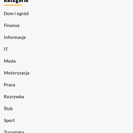
którego
potrzebujesz
Dom i ogród
Finanse
Informacje
IT
Moda
Motoryzacja
Praca
Rozrywka
Ślub
Sport
Turystyka