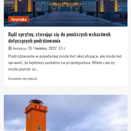
Turystyka
Bądź sprytny, stosując się do poniższych wskazówek
dotyczących podróżowania
1 kwietnia, 2022
Redakcja
0
Podróżowanie w pojedynkę może być ekscytujące, ale może też
sprawić, że będziesz podatny na przestępstwa. Wiele rzeczy
może pomóc w...
Dowiedz
Dowiedz się więcej
się
więcej
o
Bądź
sprytny,
stosując
się
do
poniższych