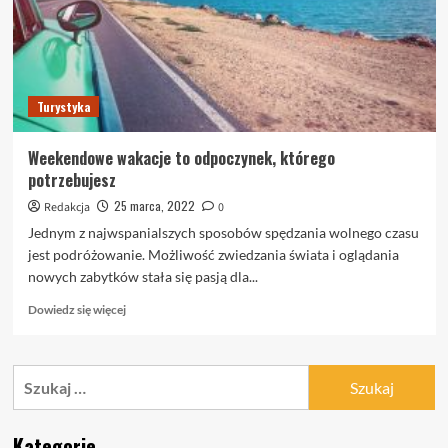
Turystyka
Weekendowe wakacje to odpoczynek, którego
potrzebujesz
25 marca, 2022
Redakcja
0
Jednym z najwspanialszych sposobów spędzania wolnego czasu
jest podróżowanie. Możliwość zwiedzania świata i oglądania
nowych zabytków stała się pasją dla...
Dowiedz
Dowiedz się więcej
się
więcej
o
Szukaj:
Weekendowe
wakacje
to
Kategorie
odpoczynek,