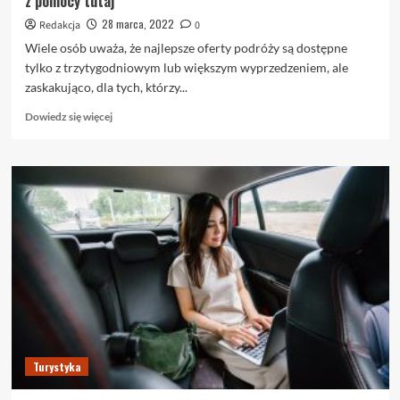
z pomocy tutaj
28 marca, 2022
Redakcja
0
Wiele osób uważa, że najlepsze oferty podróży są dostępne
tylko z trzytygodniowym lub większym wyprzedzeniem, ale
zaskakująco, dla tych, którzy...
Dowiedz
Dowiedz się więcej
się
więcej
o
Potrzebujesz
pomocy
w
zrozumieniu
podróży?
Skorzystaj
z
pomocy
tutaj
Turystyka