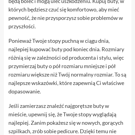
będą boleć i mogą ulec uszkodzeniu. Kupuj buty, w
których będziesz czuć się komfortowo, aby mieć
pewność, że nie przysporzysz sobie problemów w
przyszłości.
Ponieważ Twoje stopy puchną w ciągu dnia,
najlepiej kupować buty pod koniec dnia. Rozmiary
różnią się w zależności od producenta i stylu, więc
przymierzaj buty o pół rozmiaru mniejsze i pół
rozmiaru większe niż Twój normalny rozmiar. To są
najlepsze wskazówki, które zapewnią Ci właściwe
dopasowanie.
Jeśli zamierzasz znaleźć najgorętsze buty w
mieście, upewnij się, że Twoje stopy wyglądają
najlepiej. Zanim pokażesz się w nowych, gorących
szpilkach, zrób sobie pedicure. Dzięki temu nie