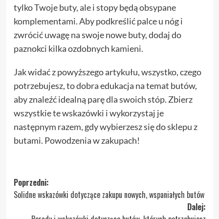
tylko Twoje buty, ale i stopy będą obsypane
komplementami. Aby podkreślić palce u nóg i
zwrócić uwagę na swoje nowe buty, dodaj do
paznokci kilka ozdobnych kamieni.
Jak widać z powyższego artykułu, wszystko, czego
potrzebujesz, to dobra edukacja na temat butów,
aby znaleźć idealną parę dla swoich stóp. Zbierz
wszystkie te wskazówki i wykorzystaj je
następnym razem, gdy wybierzesz się do sklepu z
butami. Powodzenia w zakupach!
Zobacz
Poprzedni:
Solidne wskazówki dotyczące zakupu nowych, wspaniałych butów
wpisy
Dalej:
Porady i wskazówki dotyczące butów, których potrzebujesz