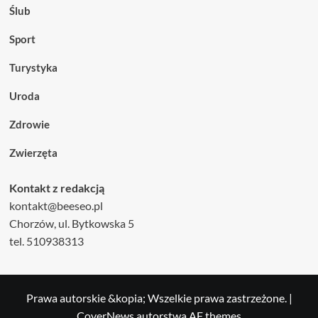
Ślub
Sport
Turystyka
Uroda
Zdrowie
Zwierzęta
Kontakt z redakcją
kontakt@beeseo.pl
Chorzów, ul. Bytkowska 5
tel. 510938313
Prawa autorskie &kopia; Wszelkie prawa zastrzeżone.
|
CoverNews
autorstwa AF themes