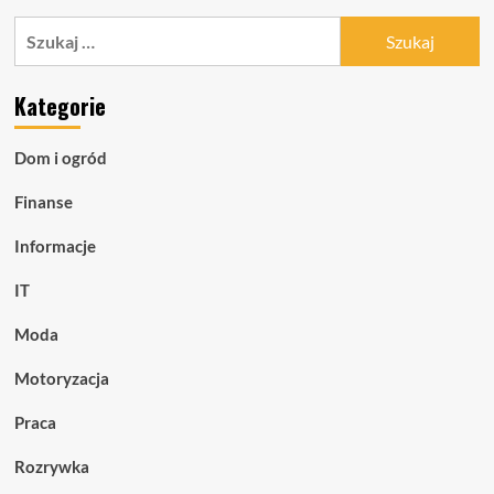
o
Szukaj:
Artykuł,
który
nauczy
Kategorie
Cię
czegoś
o
Dom i ogród
kotach
Finanse
Informacje
IT
Moda
Motoryzacja
Praca
Rozrywka