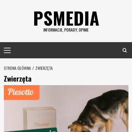
Skip
PSMEDIA
to
content
INFORMACJE, PORADY, OPINIE
Primary
Menu
STRONA GŁÓWNA
ZWIERZĘTA
Zwierzęta