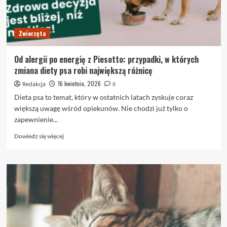
Zwierzęta
Od alergii po energię z Piesotto: przypadki, w których
zmiana diety psa robi największą różnicę
16 kwietnia, 2026
Redakcja
0
Dieta psa to temat, który w ostatnich latach zyskuje coraz
większą uwagę wśród opiekunów. Nie chodzi już tylko o
zapewnienie...
Dowiedz
Dowiedz się więcej
się
więcej
o
Od
alergii
po
energię
z
Piesotto: