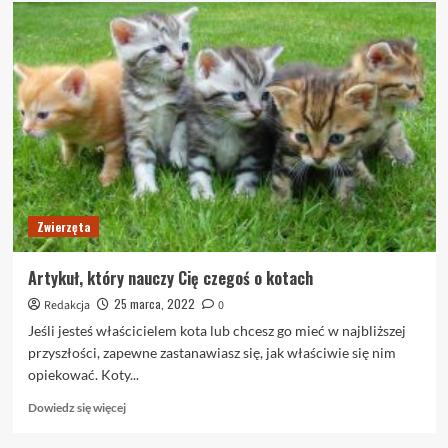
o
Najlepsze
sposoby
opiekowania
się
kotem
domowym
Zwierzęta
Artykuł, który nauczy Cię czegoś o kotach
25 marca, 2022
Redakcja
0
Jeśli jesteś właścicielem kota lub chcesz go mieć w najbliższej
przyszłości, zapewne zastanawiasz się, jak właściwie się nim
opiekować. Koty...
Dowiedz
Dowiedz się więcej
się
więcej