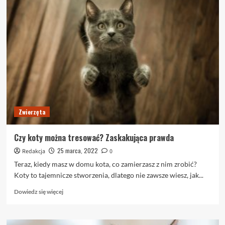
Sprawdź
te
cudowne
porady
na
temat
kotów
w
poniższym
artykule
Zwierzęta
Czy koty można tresować? Zaskakująca prawda
25 marca, 2022
Redakcja
0
Teraz, kiedy masz w domu kota, co zamierzasz z nim zrobić?
Koty to tajemnicze stworzenia, dlatego nie zawsze wiesz, jak...
Dowiedz
Dowiedz się więcej
się
więcej
o