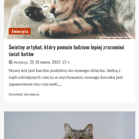
przypadki,
w
których
zmiana
diety
Zwierzęta
psa
robi
największą
Świetny artykuł, który pomoże ludziom lepiej zrozumieć
różnicę
świat kotów
25 marca, 2022
Redakcja
0
Nowy kot jest bardzo podobny do nowego dziecka. Jedną z
najtrudniejszych rzeczy w wychowaniu nowego kociaka jest
zapewnienie mu rozrywki,...
Dowiedz
Dowiedz się więcej
się
więcej
o
Świetny
artykuł,
który
pomoże