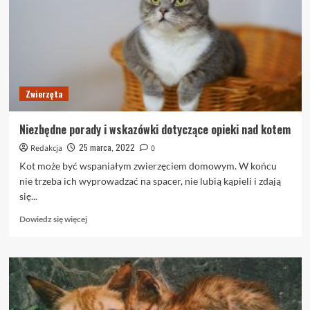
ludziom
lepiej
zrozumieć
świat
kotów
Zwierzęta
Niezbędne porady i wskazówki dotyczące opieki nad kotem
25 marca, 2022
Redakcja
0
Kot może być wspaniałym zwierzęciem domowym. W końcu
nie trzeba ich wyprowadzać na spacer, nie lubią kąpieli i zdają
się...
Dowiedz
Dowiedz się więcej
się
więcej
o
Niezbędne
porady
i
wskazówki