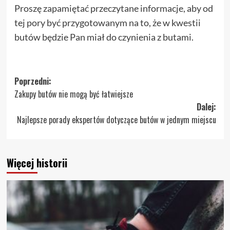
Proszę zapamiętać przeczytane informacje, aby od
tej pory być przygotowanym na to, że w kwestii
butów będzie Pan miał do czynienia z butami.
Zobacz
Poprzedni:
Zakupy butów nie mogą być łatwiejsze
wpisy
Dalej:
Najlepsze porady ekspertów dotyczące butów w jednym miejscu
Więcej historii