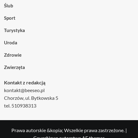
Ślub
Sport
Turystyka
Uroda
Zdrowie
Zwierzęta
Kontakt z redakcją
kontakt@beeseo.pl
Chorzów, ul. Bytkowska 5
tel. 510938313
Prawa autorskie &kopia; Wszelkie prawa zastrzeżone.
|
CoverNews
autorstwa AF themes