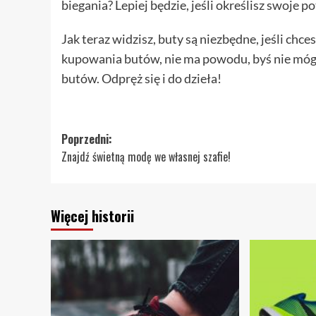
biegania? Lepiej będzie, jeśli określisz swoje p
Jak teraz widzisz, buty są niezbędne, jeśli chce
kupowania butów, nie ma powodu, byś nie mógł
butów. Odpręż się i do dzieła!
Zobacz
Poprzedni:
Znajdź świetną modę we własnej szafie!
wpisy
Więcej historii