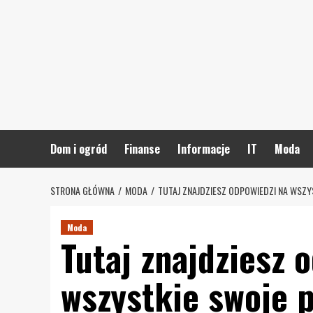
Skip
to
content
Dom i ogród
Finanse
Informacje
IT
Moda
STRONA GŁÓWNA
MODA
TUTAJ ZNAJDZIESZ ODPOWIEDZI NA WSZ
Moda
Tutaj znajdziesz 
wszystkie swoje 