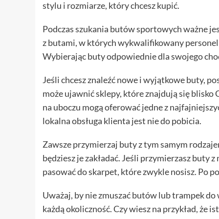
stylu i rozmiarze, który chcesz kupić.
Podczas szukania butów sportowych ważne jest
z butami, w których wykwalifikowany persone
Wybierając buty odpowiednie dla swojego chod
Jeśli chcesz znaleźć nowe i wyjątkowe buty, po
może ujawnić sklepy, które znajdują się blisko 
na uboczu mogą oferować jedne z najfajniejszych
lokalna obsługa klienta jest nie do pobicia.
Zawsze przymierzaj buty z tym samym rodzajem 
będziesz je zakładać. Jeśli przymierzasz buty
pasować do skarpet, które zwykle nosisz. Po 
Uważaj, by nie zmuszać butów lub trampek do 
każdą okoliczność. Czy wiesz na przykład, że i