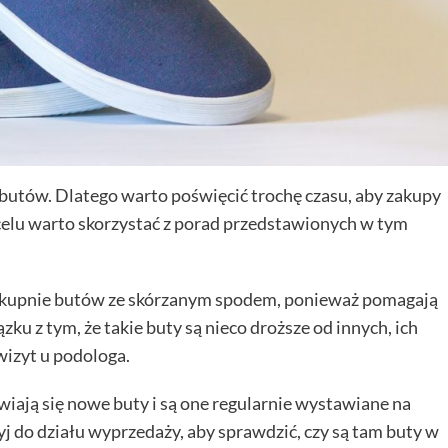
 butów. Dlatego warto poświęcić trochę czasu, aby zakupy
lu warto skorzystać z porad przedstawionych w tym
 o kupnie butów ze skórzanym spodem, ponieważ pomagają
ku z tym, że takie buty są nieco droższe od innych, ich
 wizyt u podologa.
wiają się nowe buty i są one regularnie wystawiane na
j do działu wyprzedaży, aby sprawdzić, czy są tam buty w