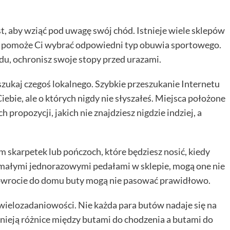
, aby wziąć pod uwagę swój chód. Istnieje wiele sklepów
l pomoże Ci wybrać odpowiedni typ obuwia sportowego.
u, ochronisz swoje stopy przed urazami.
szukaj czegoś lokalnego. Szybkie przeszukanie Internetu
Ciebie, ale o których nigdy nie słyszałeś. Miejsca położone
 propozycji, jakich nie znajdziesz nigdzie indziej, a
skarpetek lub pończoch, które będziesz nosić, kiedy
 z małymi jednorazowymi pedałami w sklepie, mogą one nie
powrocie do domu buty mogą nie pasować prawidłowo.
wielozadaniowości. Nie każda para butów nadaje się na
stnieją różnice między butami do chodzenia a butami do