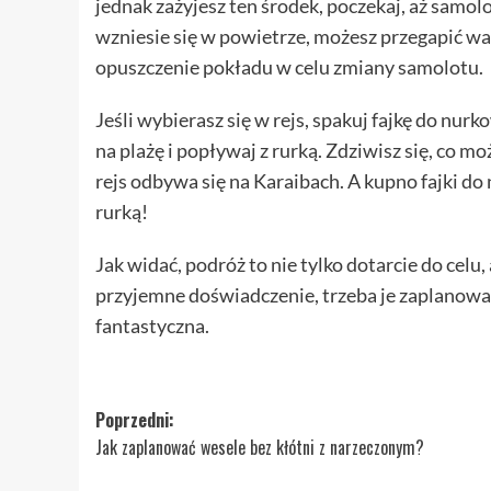
jednak zażyjesz ten środek, poczekaj, aż samolo
wzniesie się w powietrze, możesz przegapić wa
opuszczenie pokładu w celu zmiany samolotu.
Jeśli wybierasz się w rejs, spakuj fajkę do nur
na plażę i popływaj z rurką. Zdziwisz się, co m
rejs odbywa się na Karaibach. A kupno fajki do 
rurką!
Jak widać, podróż to nie tylko dotarcie do celu
przyjemne doświadczenie, trzeba je zaplanować
fantastyczna.
Zobacz
Poprzedni:
Jak zaplanować wesele bez kłótni z narzeczonym?
wpisy