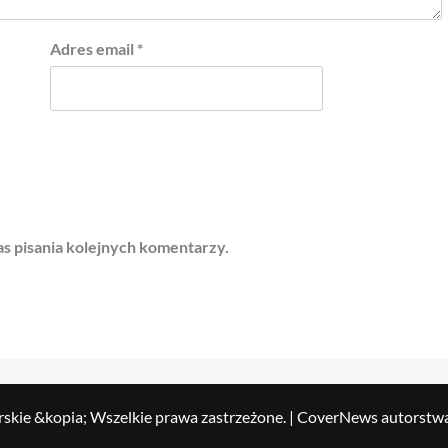
Adres email
*
s pisania kolejnych komentarzy.
skie &kopia; Wszelkie prawa zastrzeżone.
|
CoverNews
autorstw