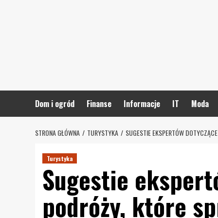
Skip
to
content
Dom i ogród
Finanse
Informacje
IT
Moda
STRONA GŁÓWNA
TURYSTYKA
SUGESTIE EKSPERTÓW DOTYCZĄCE P
Turystyka
Sugestie ekspert
podróży, które sp