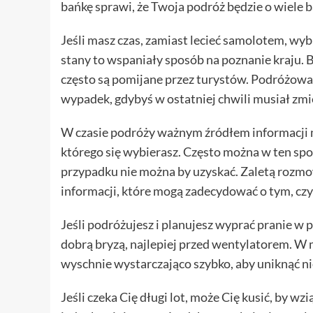
bańkę sprawi, że Twoja podróż będzie o wiele b
Jeśli masz czas, zamiast lecieć samolotem, w
stany to wspaniały sposób na poznanie kraju. B
często są pomijane przez turystów. Podróżow
wypadek, gdybyś w ostatniej chwili musiał zmi
W czasie podróży ważnym źródłem informacji m
którego się wybierasz. Często można w ten sp
przypadku nie można by uzyskać. Zaletą rozm
informacji, które mogą zadecydować o tym, czy
Jeśli podróżujesz i planujesz wyprać pranie w 
dobrą bryzą, najlepiej przed wentylatorem. W 
wyschnie wystarczająco szybko, aby uniknąć ni
Jeśli czeka Cię długi lot, może Cię kusić, by w