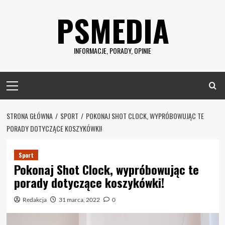
Skip
PSMEDIA
to
content
INFORMACJE, PORADY, OPINIE
Primary
Menu
STRONA GŁÓWNA
SPORT
POKONAJ SHOT CLOCK, WYPRÓBOWUJĄC TE
PORADY DOTYCZĄCE KOSZYKÓWKI!
Sport
Pokonaj Shot Clock, wypróbowując te
porady dotyczące koszykówki!
Redakcja
31 marca, 2022
0