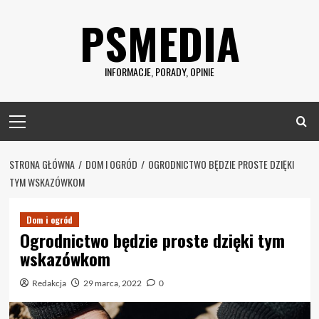
Skip
PSMEDIA
to
content
INFORMACJE, PORADY, OPINIE
Primary
Menu
STRONA GŁÓWNA
DOM I OGRÓD
OGRODNICTWO BĘDZIE PROSTE DZIĘKI
TYM WSKAZÓWKOM
Dom i ogród
Ogrodnictwo będzie proste dzięki tym
wskazówkom
Redakcja
29 marca, 2022
0