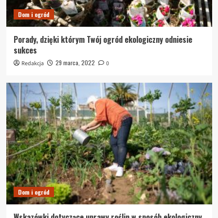
Dom i ogród
Porady, dzięki którym Twój ogród ekologiczny odniesie
sukces
29 marca, 2022
Redakcja
0
Dom i ogród
Wskazówki dotyczące uprawy roślin w sposób ekologiczny