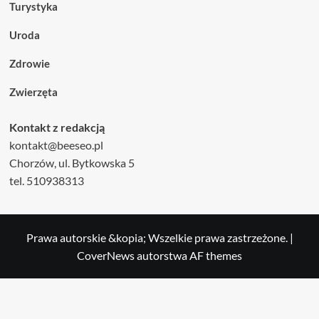
Turystyka
Uroda
Zdrowie
Zwierzęta
Kontakt z redakcją
kontakt@beeseo.pl
Chorzów, ul. Bytkowska 5
tel. 510938313
Prawa autorskie &kopia; Wszelkie prawa zastrzeżone.
|
CoverNews
autorstwa AF themes