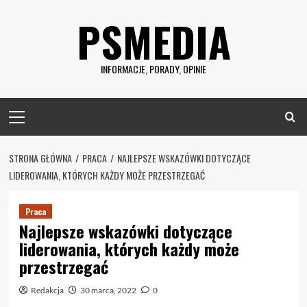
Skip
PSMEDIA
to
content
INFORMACJE, PORADY, OPINIE
Primary
Menu
STRONA GŁÓWNA
PRACA
NAJLEPSZE WSKAZÓWKI DOTYCZĄCE
LIDEROWANIA, KTÓRYCH KAŻDY MOŻE PRZESTRZEGAĆ
Praca
Najlepsze wskazówki dotyczące
liderowania, których każdy może
przestrzegać
Redakcja
30 marca, 2022
0