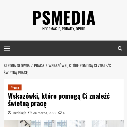
Skip
PSMEDIA
to
content
INFORMACJE, PORADY, OPINIE
Primary
Menu
STRONA GŁÓWNA
PRACA
WSKAZÓWKI, KTÓRE POMOGĄ CI ZNALEŹĆ
ŚWIETNĄ PRACĘ
Praca
Wskazówki, które pomogą Ci znaleźć
świetną pracę
Redakcja
30 marca, 2022
0