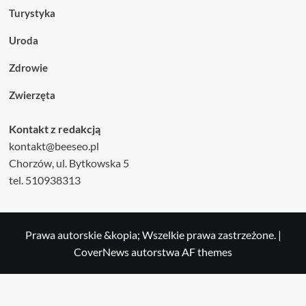
Turystyka
Uroda
Zdrowie
Zwierzęta
Kontakt z redakcją
kontakt@beeseo.pl
Chorzów, ul. Bytkowska 5
tel. 510938313
Prawa autorskie &kopia; Wszelkie prawa zastrzeżone.
|
CoverNews
autorstwa AF themes