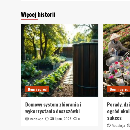
Więcej historii
Dom i ogród
Dom i ogród
Domowy system zbierania i
Porady, dz
wykorzystania deszczówki
ogród ekol
sukces
30 lipca, 2025
Redakcja
0
Redakcja