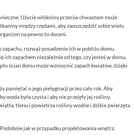
o konieczne. Użycie włókniny przeciw chwastom może
 tkaniny między rzędami, aby zaoszczędzić sobie wielu
 organizm na pewno to doceni.
użo zapachu, rozważ posadzenie ich w pobliżu domu.
ę ich zapachem niezależnie od tego, czy jesteś w domu,
iepło ścian domu może wzmocnić zapach kwiatów, dzięki
ży pamiętać o jego pielęgnacji przez cały rok. Aby
 woda była czysta i aby nie przejęły jej rośliny.
atła, tlenu i powietrza rośliny wodne i dzikie zwierzęta
 Podobnie jak w przypadku projektowania wnętrz,