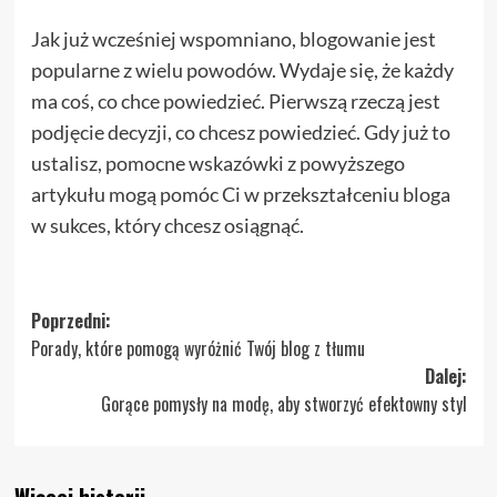
Jak już wcześniej wspomniano, blogowanie jest
popularne z wielu powodów. Wydaje się, że każdy
ma coś, co chce powiedzieć. Pierwszą rzeczą jest
podjęcie decyzji, co chcesz powiedzieć. Gdy już to
ustalisz, pomocne wskazówki z powyższego
artykułu mogą pomóc Ci w przekształceniu bloga
w sukces, który chcesz osiągnąć.
Zobacz
Poprzedni:
Porady, które pomogą wyróżnić Twój blog z tłumu
wpisy
Dalej:
Gorące pomysły na modę, aby stworzyć efektowny styl
Więcej historii