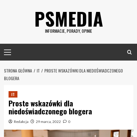
Skip
PSMEDIA
to
content
INFORMACJE, PORADY, OPINIE
Primary
Menu
STRONA GŁÓWNA
IT
PROSTE WSKAZÓWKI DLA NIEDOŚWIADCZONEGO
BLOGERA
IT
Proste wskazówki dla
niedoświadczonego blogera
Redakcja
29 marca, 2022
0