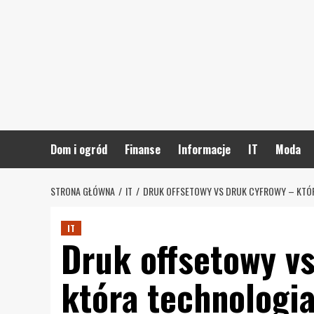
Skip
to
content
Dom i ogród
Finanse
Informacje
IT
Moda
STRONA GŁÓWNA
IT
DRUK OFFSETOWY VS DRUK CYFROWY – KTÓR
IT
Druk offsetowy v
która technologi