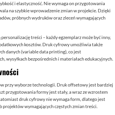
zybkość i elastyczność. Nie wymaga on przygotowania
zwala na szybkie wprowadzenie zmian w projekcie. Dzięki
kładów, próbnych wydruków oraz zleceń wymagających
personalizację treści – każdy egzemplarz może być inny,
dodatkowych kosztów. Druk cyfrowy umożliwia także
 danych (variable data printing), co jest
, wysyłkach bezpośrednich i materiałach edukacyjnych.
wności
w przy wyborze technologii. Druk offsetowy jest bardziej
zt przygotowania formy jest stały, a wraz ze wzrostem
Natomiast druk cyfrowy nie wymaga form, dlatego jest
ub projektów wymagających częstych zmian treści.