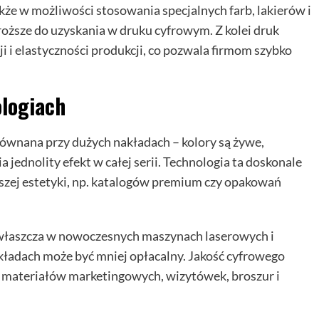
że w możliwości stosowania specjalnych farb, lakierów i
roższe do uzyskania w druku cyfrowym. Z kolei druk
 i elastyczności produkcji, co pozwala firmom szybko
logiach
ównana przy dużych nakładach – kolory są żywe,
 jednolity efekt w całej serii. Technologia ta doskonale
szej estetyki, np. katalogów premium czy opakowań
zwłaszcza w nowoczesnych maszynach laserowych i
ładach może być mniej opłacalny. Jakość cyfrowego
i materiałów marketingowych, wizytówek, broszur i