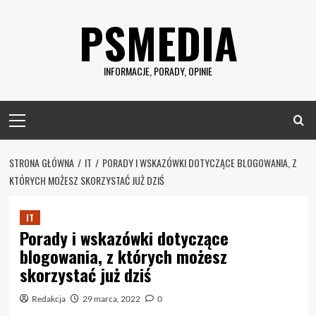
Skip
PSMEDIA
to
content
INFORMACJE, PORADY, OPINIE
Primary
Menu
STRONA GŁÓWNA
IT
PORADY I WSKAZÓWKI DOTYCZĄCE BLOGOWANIA, Z
KTÓRYCH MOŻESZ SKORZYSTAĆ JUŻ DZIŚ
IT
Porady i wskazówki dotyczące
blogowania, z których możesz
skorzystać już dziś
Redakcja
29 marca, 2022
0