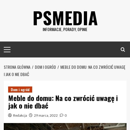
Skip
PSMEDIA
to
content
INFORMACJE, PORADY, OPINIE
Primary
Menu
STRONA GŁÓWNA
DOM I OGRÓD
MEBLE DO DOMU: NA CO ZWRÓCIĆ UWAGĘ
I JAK O NIE DBAĆ
Dom i ogród
Meble do domu: Na co zwrócić uwagę i
jak o nie dbać
Redakcja
29 marca, 2022
0