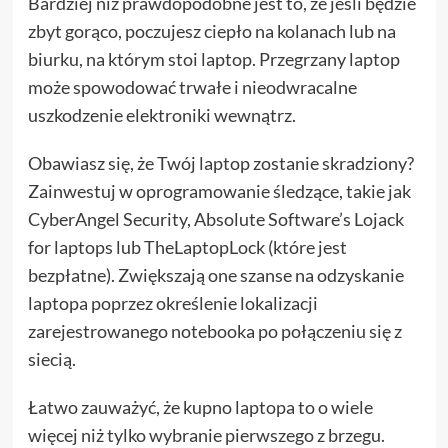
Bardziej niż prawdopodobne jest to, że jeśli będzie
zbyt gorąco, poczujesz ciepło na kolanach lub na
biurku, na którym stoi laptop. Przegrzany laptop
może spowodować trwałe i nieodwracalne
uszkodzenie elektroniki wewnątrz.
Obawiasz się, że Twój laptop zostanie skradziony?
Zainwestuj w oprogramowanie śledzące, takie jak
CyberAngel Security, Absolute Software’s Lojack
for laptops lub TheLaptopLock (które jest
bezpłatne). Zwiększają one szanse na odzyskanie
laptopa poprzez określenie lokalizacji
zarejestrowanego notebooka po połączeniu się z
siecią.
Łatwo zauważyć, że kupno laptopa to o wiele
więcej niż tylko wybranie pierwszego z brzegu.