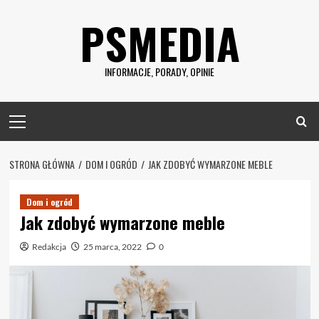
Skip
PSMEDIA
to
content
INFORMACJE, PORADY, OPINIE
Primary
Menu
STRONA GŁÓWNA
DOM I OGRÓD
JAK ZDOBYĆ WYMARZONE MEBLE
Dom i ogród
Jak zdobyć wymarzone meble
Redakcja
25 marca, 2022
0