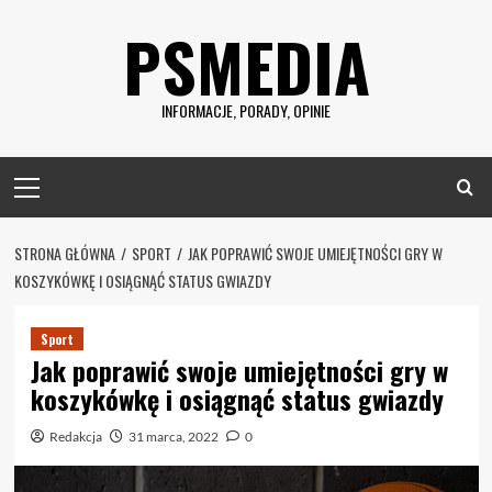
Skip
PSMEDIA
to
content
INFORMACJE, PORADY, OPINIE
Primary
Menu
STRONA GŁÓWNA
SPORT
JAK POPRAWIĆ SWOJE UMIEJĘTNOŚCI GRY W
KOSZYKÓWKĘ I OSIĄGNĄĆ STATUS GWIAZDY
Sport
Jak poprawić swoje umiejętności gry w
koszykówkę i osiągnąć status gwiazdy
Redakcja
31 marca, 2022
0