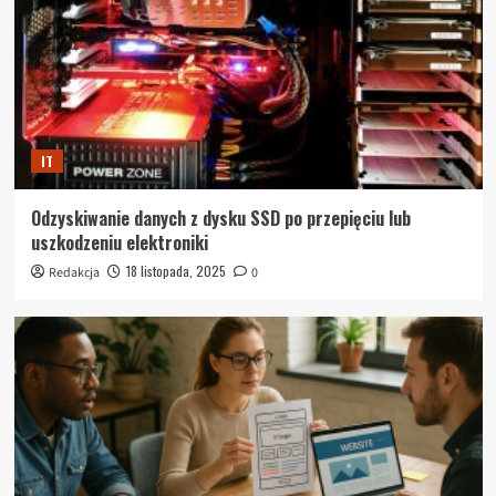
IT
Odzyskiwanie danych z dysku SSD po przepięciu lub
uszkodzeniu elektroniki
18 listopada, 2025
Redakcja
0