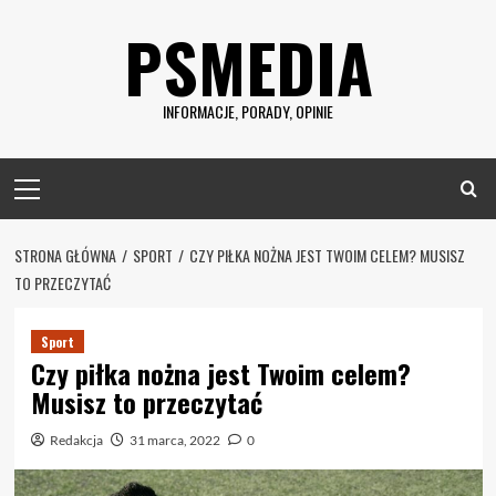
Skip
PSMEDIA
to
content
INFORMACJE, PORADY, OPINIE
Primary
Menu
STRONA GŁÓWNA
SPORT
CZY PIŁKA NOŻNA JEST TWOIM CELEM? MUSISZ
TO PRZECZYTAĆ
Sport
Czy piłka nożna jest Twoim celem?
Musisz to przeczytać
Redakcja
31 marca, 2022
0