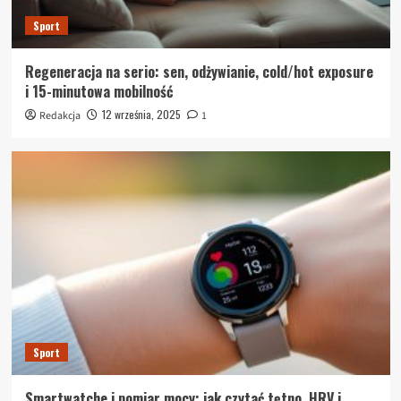
Sport
Regeneracja na serio: sen, odżywianie, cold/hot exposure
i 15-minutowa mobilność
12 września, 2025
Redakcja
1
Sport
Smartwatche i pomiar mocy: jak czytać tętno, HRV i