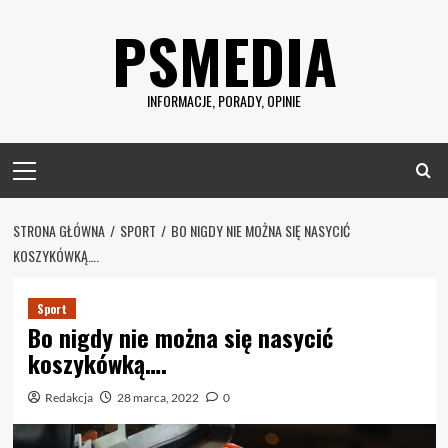
Skip
PSMEDIA
to
content
INFORMACJE, PORADY, OPINIE
Primary
Menu
STRONA GŁÓWNA
SPORT
BO NIGDY NIE MOŻNA SIĘ NASYCIĆ
KOSZYKÓWKĄ….
Sport
Bo nigdy nie można się nasycić
koszykówką….
Redakcja
28 marca, 2022
0