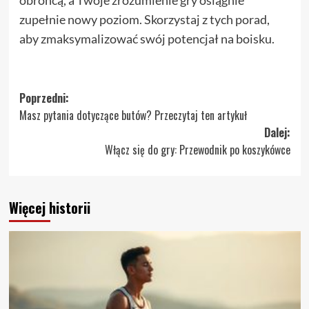
obrońcą, a Twoje zrozumienie gry osiągnie
zupełnie nowy poziom. Skorzystaj z tych porad,
aby zmaksymalizować swój potencjał na boisku.
Zobacz
Poprzedni:
Masz pytania dotyczące butów? Przeczytaj ten artykuł
wpisy
Dalej:
Włącz się do gry: Przewodnik po koszykówce
Więcej historii