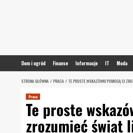
Skip
to
content
Dom i ogród
Finanse
Informacje
IT
Moda
STRONA GŁÓWNA
PRACA
TE PROSTE WSKAZÓWKI POMOGĄ CI ZRO
Praca
Te proste wskazó
zrozumieć świat 