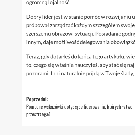
ogromną lojalność.
Dobry lider jest w stanie pomóc w rozwijaniu 
próbował zarządzać każdym szczegółem swojej fi
szerszemu obrazowi sytuacji. Posiadanie godn
innym, daje możliwość delegowania obowiązkó
Teraz, gdy dotarłeś do końca tego artykułu, wie
to, czego się właśnie nauczyłeś, aby stać się n
pozorami. Inni naturalnie pójdą w Twoje ślady, g
Zobacz
Poprzedni:
Pomocne wskazówki dotyczące liderowania, których łatwo
wpisy
przestrzegać