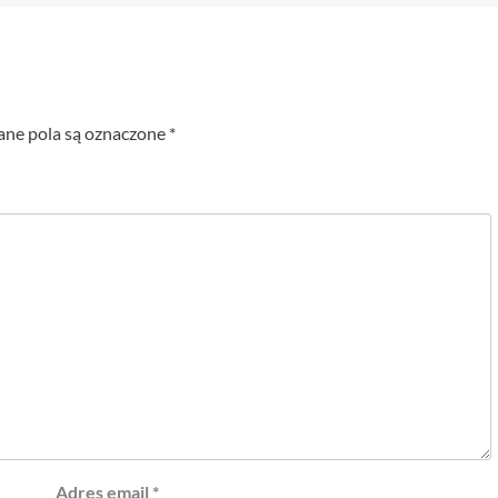
e pola są oznaczone
*
Adres email
*