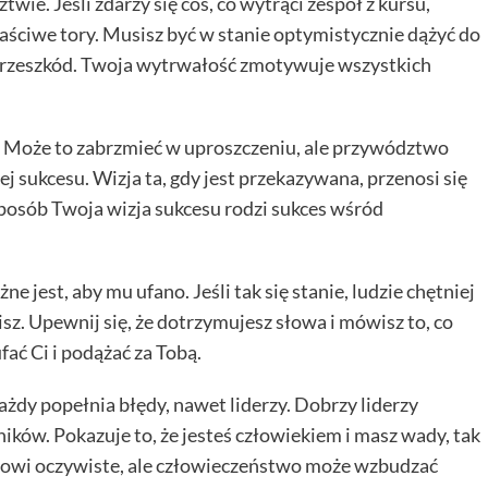
ie. Jeśli zdarzy się coś, co wytrąci zespół z kursu,
aściwe tory. Musisz być w stanie optymistycznie dążyć do
przeszkód. Twoja wytrwałość zmotywuje wszystkich
. Może to zabrzmieć w uproszczeniu, ale przywództwo
jej sukcesu. Wizja ta, gdy jest przekazywana, przenosi się
sposób Twoja wizja sukcesu rodzi sukces wśród
ne jest, aby mu ufano. Jeśli tak się stanie, ludzie chętniej
sisz. Upewnij się, że dotrzymujesz słowa i mówisz to, co
ać Ci i podążać za Tobą.
ażdy popełnia błędy, nawet liderzy. Dobrzy liderzy
ników. Pokazuje to, że jesteś człowiekiem i masz wady, tak
derowi oczywiste, ale człowieczeństwo może wzbudzać