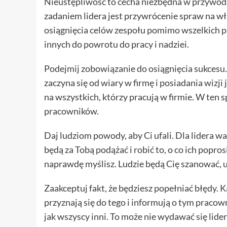
Nieustępliwość to cecha niezbędna w przywództw
zadaniem lidera jest przywrócenie spraw na wł
osiągnięcia celów zespołu pomimo wszelkich 
innych do powrotu do pracy i nadziei.
Podejmij zobowiązanie do osiągnięcia sukcesu
zaczyna się od wiary w firmę i posiadania wizji 
na wszystkich, którzy pracują w firmie. W ten 
pracowników.
Daj ludziom powody, aby Ci ufali. Dla lidera waż
będą za Tobą podążać i robić to, o co ich popro
naprawdę myślisz. Ludzie będą Cię szanować, uf
Zaakceptuj fakt, że będziesz popełniać błędy. K
przyznają się do tego i informują o tym pracow
jak wszyscy inni. To może nie wydawać się li