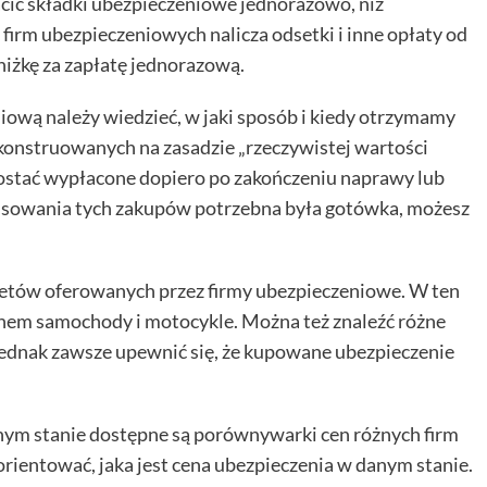
łacić składki ubezpieczeniowe jednorazowo, niż
irm ubezpieczeniowych nalicza odsetki i inne opłaty od
niżkę za zapłatę jednorazową.
niową należy wiedzieć, w jaki sposób i kiedy otrzymamy
skonstruowanych na zasadzie „rzeczywistej wartości
zostać wypłacone dopiero po zakończeniu naprawy lub
ansowania tych zakupów potrzebna była gotówka, możesz
kietów oferowanych przez firmy ubezpieczeniowe. W ten
em samochody i motocykle. Można też znaleźć różne
jednak zawsze upewnić się, że kupowane ubezpieczenie
ym stanie dostępne są porównywarki cen różnych firm
rientować, jaka jest cena ubezpieczenia w danym stanie.