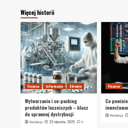
Więcej historii
Finanse
Informacje
Zdrowie
Finanse
Wytwarzanie i co-packing
Co powinie
produktów leczniczych – klucz
inwestowa
do sprawnej dystrybucji
Redakcja
22 stycznia, 2025
Redakcja
0