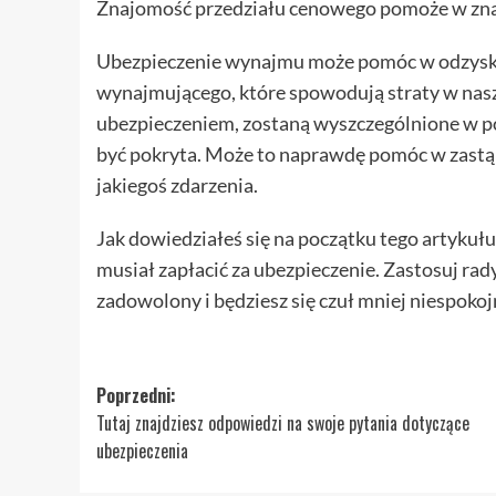
Znajomość przedziału cenowego pomoże w znale
Ubezpieczenie wynajmu może pomóc w odzyska
wynajmującego, które spowodują straty w nasz
ubezpieczeniem, zostaną wyszczególnione w po
być pokryta. Może to naprawdę pomóc w zastąpi
jakiegoś zdarzenia.
Jak dowiedziałeś się na początku tego artykuł
musiał zapłacić za ubezpieczenie. Zastosuj rad
zadowolony i będziesz się czuł mniej niespokojn
Zobacz
Poprzedni:
Tutaj znajdziesz odpowiedzi na swoje pytania dotyczące
wpisy
ubezpieczenia