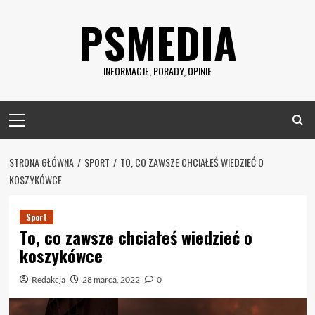
Skip
PSMEDIA
to
content
INFORMACJE, PORADY, OPINIE
Primary
Menu
STRONA GŁÓWNA
SPORT
TO, CO ZAWSZE CHCIAŁEŚ WIEDZIEĆ O
KOSZYKÓWCE
Sport
To, co zawsze chciałeś wiedzieć o
koszykówce
Redakcja
28 marca, 2022
0