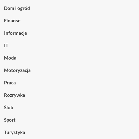
radzenie
Dom i ogród
sobie
z
Finanse
presją
i
Informacje
porażką
IT
Moda
Motoryzacja
Praca
Rozrywka
Ślub
Sport
Turystyka