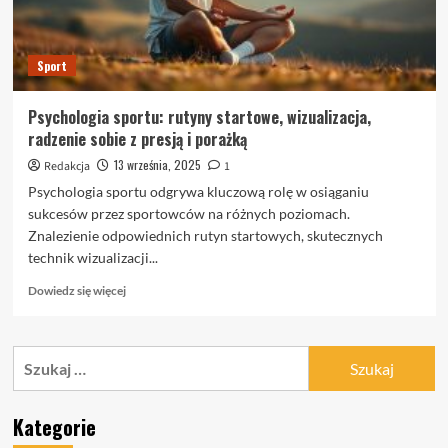
Sport
Psychologia sportu: rutyny startowe, wizualizacja,
radzenie sobie z presją i porażką
13 września, 2025
Redakcja
1
Psychologia sportu odgrywa kluczową rolę w osiąganiu
sukcesów przez sportowców na różnych poziomach.
Znalezienie odpowiednich rutyn startowych, skutecznych
technik wizualizacji...
Dowiedz
Dowiedz się więcej
się
więcej
o
Szukaj:
Psychologia
sportu:
rutyny
Kategorie
startowe,
wizualizacja,