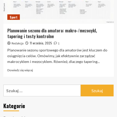
Sport
Planowanie sezonu dla amatora: makro-/mezocykl,
tapering i testy kontrolne
11 września, 2025
Redakcja
1
Planowanie sezonu sportowego dla amatorów jest kluczem do
osiągnięcia celów. Omówimy, jak efektywnie zarządzać
makrocyklem i mezocyklem. Również, dlaczego tapering...
Dowiedz
Dowiedz się więcej
się
więcej
o
Szukaj:
Planowanie
sezonu
dla
Kategorie
amatora:
makro-/mezocykl,
tapering