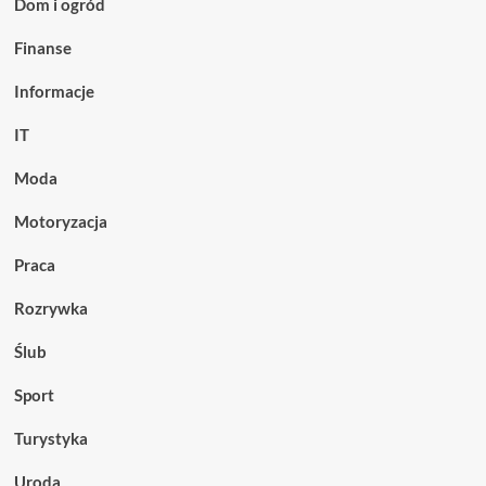
Dom i ogród
i
testy
Finanse
kontrolne
Informacje
IT
Moda
Motoryzacja
Praca
Rozrywka
Ślub
Sport
Turystyka
Uroda