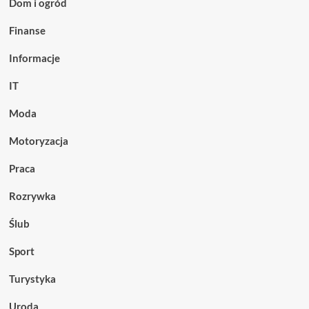
Dom i ogród
exposure
i
Finanse
15-
minutowa
Informacje
mobilność
IT
Moda
Motoryzacja
Praca
Rozrywka
Ślub
Sport
Turystyka
Uroda