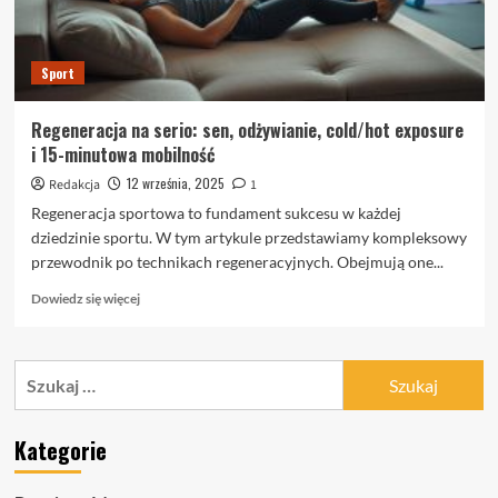
Sport
Regeneracja na serio: sen, odżywianie, cold/hot exposure
i 15-minutowa mobilność
12 września, 2025
Redakcja
1
Regeneracja sportowa to fundament sukcesu w każdej
dziedzinie sportu. W tym artykule przedstawiamy kompleksowy
przewodnik po technikach regeneracyjnych. Obejmują one...
Dowiedz
Dowiedz się więcej
się
więcej
o
Szukaj:
Regeneracja
na
serio:
Kategorie
sen,
odżywianie,
cold/hot