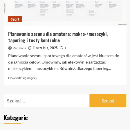
Sport
Planowanie sezonu dla amatora: makro-/mezocykl,
tapering i testy kontrolne
11 września, 2025
Redakcja
1
Planowanie sezonu sportowego dla amatorów jest kluczem do
osiągnięcia celów. Omówimy, jak efektywnie zarządzać
makrocyklem i mezocyklem. Również, dlaczego tapering...
Dowiedz
Dowiedz się więcej
się
więcej
o
Szukaj:
Planowanie
sezonu
dla
Kategorie
amatora:
makro-/mezocykl,
tapering