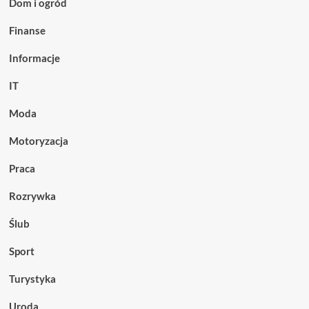
Dom i ogród
i
testy
Finanse
kontrolne
Informacje
IT
Moda
Motoryzacja
Praca
Rozrywka
Ślub
Sport
Turystyka
Uroda