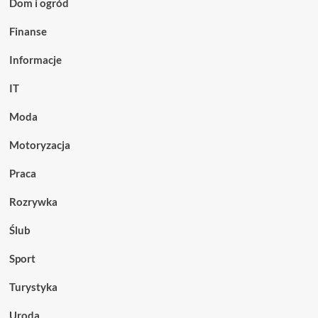
Dom i ogród
exposure
i
Finanse
15-
minutowa
Informacje
mobilność
IT
Moda
Motoryzacja
Praca
Rozrywka
Ślub
Sport
Turystyka
Uroda