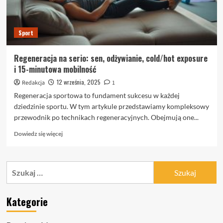
Sport
Regeneracja na serio: sen, odżywianie, cold/hot exposure
i 15-minutowa mobilność
12 września, 2025
Redakcja
1
Regeneracja sportowa to fundament sukcesu w każdej
dziedzinie sportu. W tym artykule przedstawiamy kompleksowy
przewodnik po technikach regeneracyjnych. Obejmują one...
Dowiedz
Dowiedz się więcej
się
więcej
o
Szukaj:
Regeneracja
na
serio:
Kategorie
sen,
odżywianie,
cold/hot