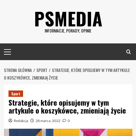
Skip
PSMEDIA
to
content
INFORMACJE, PORADY, OPINIE
Primary
Menu
STRONA GŁÓWNA
SPORT
STRATEGIE, KTÓRE OPISUJEMY W TYM ARTYKULE
O KOSZYKÓWCE, ZMIENIAJĄ ŻYCIE
Sport
Strategie, które opisujemy w tym
artykule o koszykówce, zmieniają życie
Redakcja
28 marca, 2022
0