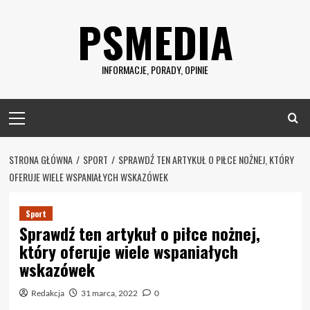
Skip
PSMEDIA
to
content
INFORMACJE, PORADY, OPINIE
Primary
Menu
STRONA GŁÓWNA
SPORT
SPRAWDŹ TEN ARTYKUŁ O PIŁCE NOŻNEJ, KTÓRY
OFERUJE WIELE WSPANIAŁYCH WSKAZÓWEK
Sport
Sprawdź ten artykuł o piłce nożnej,
który oferuje wiele wspaniałych
wskazówek
Redakcja
31 marca, 2022
0