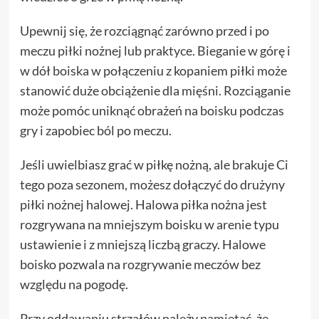
Upewnij się, że rozciągnąć zarówno przed i po
meczu piłki nożnej lub praktyce. Bieganie w górę i
w dół boiska w połączeniu z kopaniem piłki może
stanowić duże obciążenie dla mięśni. Rozciąganie
może pomóc uniknąć obrażeń na boisku podczas
gry i zapobiec ból po meczu.
Jeśli uwielbiasz grać w piłkę nożną, ale brakuje Ci
tego poza sezonem, możesz dołączyć do drużyny
piłki nożnej halowej. Halowa piłka nożna jest
rozgrywana na mniejszym boisku w arenie typu
ustawienie i z mniejszą liczbą graczy. Halowe
boisko pozwala na rozgrywanie meczów bez
względu na pogodę.
Przy oddawaniu strzałów należy pamiętać, że