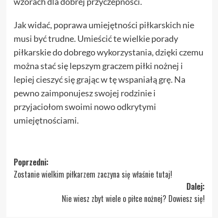
wzorach dla dobrej przyczepności.
Jak widać, poprawa umiejętności piłkarskich nie
musi być trudne. Umieścić te wielkie porady
piłkarskie do dobrego wykorzystania, dzięki czemu
można stać się lepszym graczem piłki nożnej i
lepiej cieszyć się grając w tę wspaniałą grę. Na
pewno zaimponujesz swojej rodzinie i
przyjaciołom swoimi nowo odkrytymi
umiejętnościami.
Zobacz
Poprzedni:
Zostanie wielkim piłkarzem zaczyna się właśnie tutaj!
wpisy
Dalej:
Nie wiesz zbyt wiele o piłce nożnej? Dowiesz się!