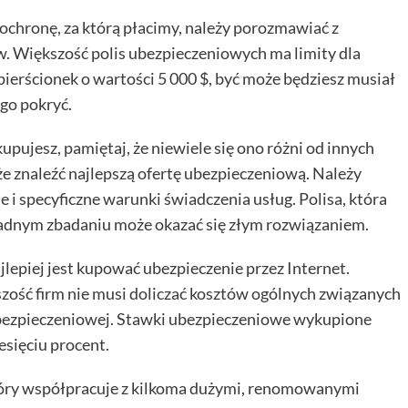
ochronę, za którą płacimy, należy porozmawiać z
 Większość polis ubezpieczeniowych ma limity dla
ierścionek o wartości 5 000 $, być może będziesz musiał
go pokryć.
kupujesz, pamiętaj, że niewiele się ono różni od innych
e znaleźć najlepszą ofertę ubezpieczeniową. Należy
 i specyficzne warunki świadczenia usług. Polisa, która
kładnym zbadaniu może okazać się złym rozwiązaniem.
lepiej jest kupować ubezpieczenie przez Internet.
zość firm nie musi doliczać kosztów ogólnych związanych
bezpieczeniowej. Stawki ubezpieczeniowe wykupione
esięciu procent.
tóry współpracuje z kilkoma dużymi, renomowanymi