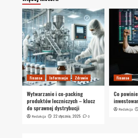
Finanse
Informacje
Zdrowie
Finanse
Wytwarzanie i co-packing
Co powinie
produktów leczniczych – klucz
inwestowa
do sprawnej dystrybucji
Redakcja
22 stycznia, 2025
Redakcja
0