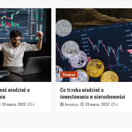
Finanse
neś wiedzieć o
Co trzeba wiedzieć o
niu
inwestowaniu w nieruchomości
29 marca, 2022
29 marca, 2022
0
Redakcja
0