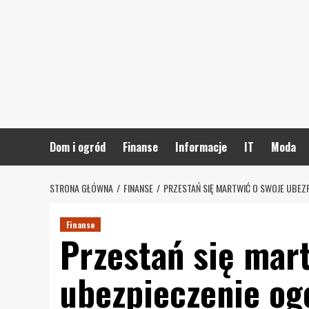
Skip
to
content
Dom i ogród
Finanse
Informacje
IT
Moda
STRONA GŁÓWNA
FINANSE
PRZESTAŃ SIĘ MARTWIĆ O SWOJE UBEZ
Finanse
Przestań się mar
ubezpieczenie og