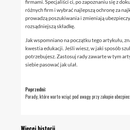
firmami. Specjaliści ci, po zapoznaniu się z 
różnych firm i wybrać najlepszą ochronę za naj
prowadzą poszukiwania i zmieniają ubezpieczyc
rozsądniejszą składkę.
Jak wspomniano na początku tego artykułu, zn
kwestia edukacji. Jeśli wiesz, w jaki sposób szu
potrzebujesz. Zastosuj rady zawarte w tym arty
siebie pasować jak ulał.
Zobacz
Poprzedni:
Porady, które warto wziąć pod uwagę przy zakupie ubezpiec
wpisy
Więcej historii