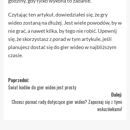
godziny, gdy tylko wykona to zadanie.
Czytając ten artykuł, dowiedziałeś się, że gry
wideo zostaną na dłużej. Jest wiele powodów, by w
nie grać, a nawet kilka, by tego nie robić. Upewnij
się, że skorzystasz z porad w tym artykule, jeśli
planujesz dostać się do gier wideo w najbliższym
czasie.
Zobacz
Poprzedni:
Świat kodów do gier wideo jest prosty
wpisy
Dalej:
Chcesz poznać rady dotyczące gier wideo? Zapoznaj się z tymi
wskazówkami!