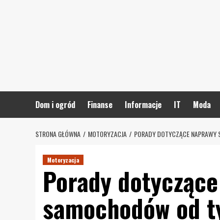
Skip
to
content
Dom i ogród
Finanse
Informacje
IT
Moda
STRONA GŁÓWNA
MOTORYZACJA
PORADY DOTYCZĄCE NAPRAWY 
Motoryzacja
Porady dotyczące
samochodów od ty