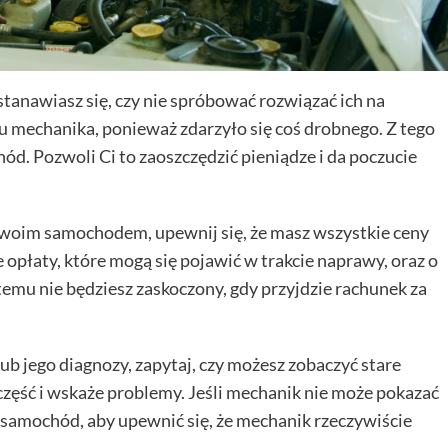
anawiasz się, czy nie spróbować rozwiązać ich na
 u mechanika, ponieważ zdarzyło się coś drobnego. Z tego
ód. Pozwoli Ci to zaoszczędzić pieniądze i da poczucie
woim samochodem, upewnij się, że masz wszystkie ceny
opłaty, które mogą się pojawić w trakcie naprawy, oraz o
temu nie będziesz zaskoczony, gdy przyjdzie rachunek za
ub jego diagnozy, zapytaj, czy możesz zobaczyć stare
zęść i wskaże problemy. Jeśli mechanik nie może pokazać
 samochód, aby upewnić się, że mechanik rzeczywiście