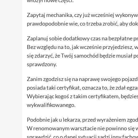
włożył nowe części.
Zapytaj mechanika, czy już wcześniej wykonywa
prawdopodobnie wie, co trzeba zrobić, aby do
Zaplanuj sobie dodatkowy czas na bezpłatne prz
Bez względu na to, jak wcześnie przyjedziesz, w
się zdarzyć, że Twój samochód będzie musiał p
sprawdzony.
Zanim zgodzisz się na naprawę swojego pojazdu,
posiada taki certyfikat, oznacza to, że zdał eg
Wybierając kogoś z takim certyfikatem, będzies
wykwalifikowanego.
Podobnie jak u lekarza, przed wyrażeniem zgod
W renomowanym warsztacie nie powinno się wy
sprawdzić, co o danej sytuacji sądzi inny fach