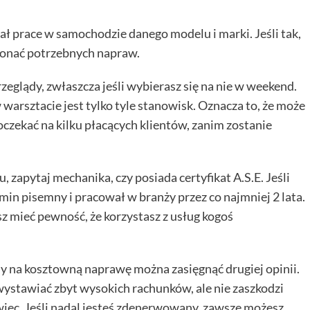
ł prace w samochodzie danego modelu i marki. Jeśli tak,
konać potrzebnych napraw.
eglądy, zwłaszcza jeśli wybierasz się na nie w weekend.
 warsztacie jest tylko tyle stanowisk. Oznacza to, że może
oczekać na kilku płacących klientów, zanim zostanie
 zapytaj mechanika, czy posiada certyfikat A.S.E. Jeśli
zamin pisemny i pracował w branży przez co najmniej 2 lata.
z mieć pewność, że korzystasz z usług kogoś
y na kosztowną naprawę można zasięgnąć drugiej opinii.
stawiać zbyt wysokich rachunków, ale nie zaszkodzi
owiec. Jeśli nadal jesteś zdenerwowany, zawsze możesz