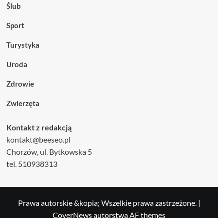
Ślub
Sport
Turystyka
Uroda
Zdrowie
Zwierzęta
Kontakt z redakcją
kontakt@beeseo.pl
Chorzów, ul. Bytkowska 5
tel. 510938313
Prawa autorskie &kopia; Wszelkie prawa zastrzeżone.
|
CoverNews
autorstwa AF themes