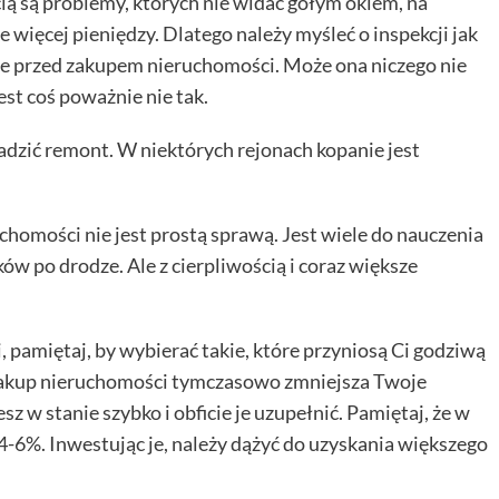
cią są problemy, których nie widać gołym okiem, na
ięcej pieniędzy. Dlatego należy myśleć o inspekcji jak
nie przed zakupem nieruchomości. Może ona niczego nie
est coś poważnie nie tak.
wadzić remont. W niektórych rejonach kopanie jest
homości nie jest prostą sprawą. Jest wiele do nauczenia
aków po drodze. Ale z cierpliwością i coraz większe
 pamiętaj, by wybierać takie, które przyniosą Ci godziwą
zakup nieruchomości tymczasowo zmniejsza Twoje
 w stanie szybko i obficie je uzupełnić. Pamiętaj, że w
6%. Inwestując je, należy dążyć do uzyskania większego