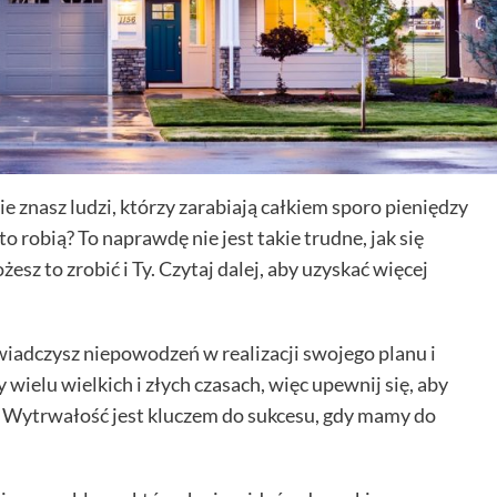
 znasz ludzi, którzy zarabiają całkiem sporo pieniędzy
to robią? To naprawdę nie jest takie trudne, jak się
sz to zrobić i Ty. Czytaj dalej, aby uzyskać więcej
świadczysz niepowodzeń w realizacji swojego planu i
wielu wielkich i złych czasach, więc upewnij się, aby
niu. Wytrwałość jest kluczem do sukcesu, gdy mamy do