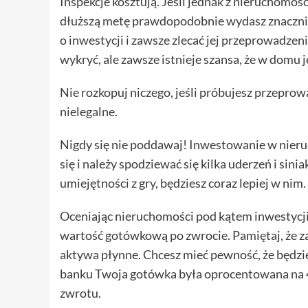
Inspekcje kosztują. Jeśli jednak z nieruchomoś
dłuższą metę prawdopodobnie wydasz znacznie w
o inwestycji i zawsze zlecać jej przeprowadze
wykryć, ale zawsze istnieje szansa, że w domu j
Nie rozkopuj niczego, jeśli próbujesz przepro
nielegalne.
Nigdy się nie poddawaj! Inwestowanie w nieruc
się i należy spodziewać się kilka uderzeń i sini
umiejętności z gry, będziesz coraz lepiej w nim.
Oceniając nieruchomości pod kątem inwestycji,
wartość gotówkową po zwrocie. Pamiętaj, że 
aktywa płynne. Chcesz mieć pewność, że będziesz
banku Twoja gotówka była oprocentowana na 4-
zwrotu.