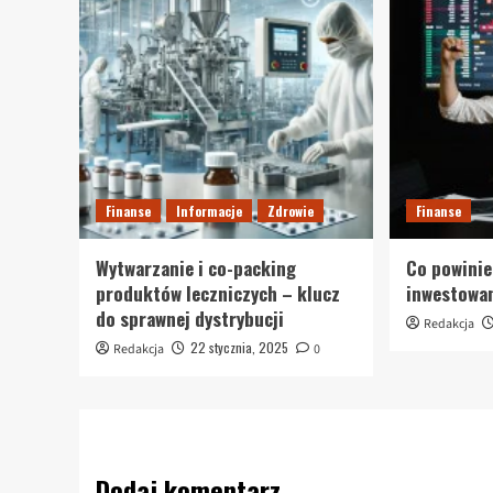
Finanse
Informacje
Zdrowie
Finanse
Wytwarzanie i co-packing
Co powinie
produktów leczniczych – klucz
inwestowa
do sprawnej dystrybucji
Redakcja
22 stycznia, 2025
Redakcja
0
Dodaj komentarz