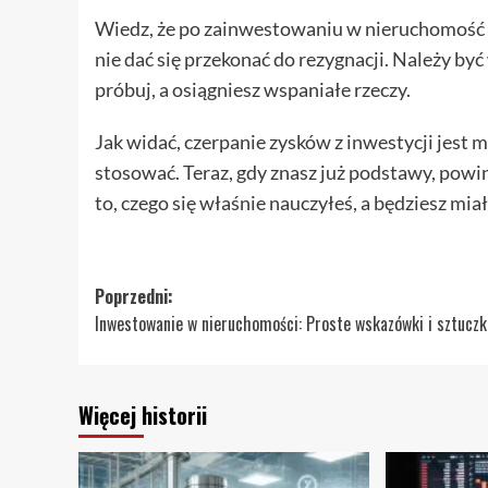
Wiedz, że po zainwestowaniu w nieruchomość cz
nie dać się przekonać do rezygnacji. Należy być
próbuj, a osiągniesz wspaniałe rzeczy.
Jak widać, czerpanie zysków z inwestycji jest 
stosować. Teraz, gdy znasz już podstawy, powi
to, czego się właśnie nauczyłeś, a będziesz miał
Zobacz
Poprzedni:
Inwestowanie w nieruchomości: Proste wskazówki i sztuczk
wpisy
Więcej historii